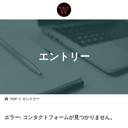
コ
ナ
ン
ビ
テ
ゲ
ン
ー
ツ
シ
へ
ョ
ス
ン
エントリー
キ
に
ッ
移
プ
動
TOP
エントリー
エラー:
コンタクトフォームが見つかりません。