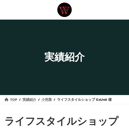
コ
ナ
ン
ビ
テ
ゲ
ン
ー
ツ
シ
へ
ョ
ス
ン
実績紹介
キ
に
ッ
移
プ
動
TOP
実績紹介
小売業
ライフスタイルショップ ExUnit 様
ライフスタイルショップ