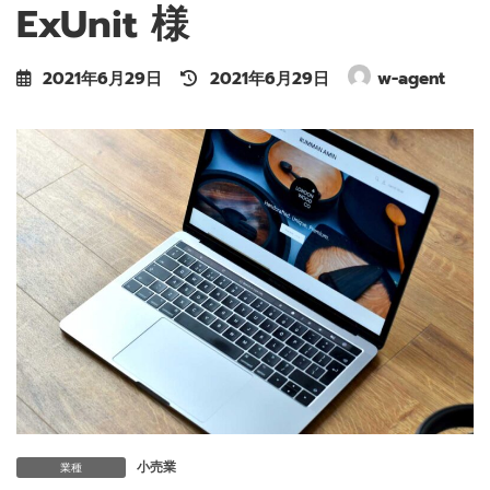
ExUnit 様
最
2021年6月29日
2021年6月29日
w-agent
終
更
新
日
時
:
小売業
業種