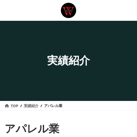
コ
ナ
ン
ビ
テ
ゲ
ン
ー
ツ
シ
へ
ョ
ス
ン
実績紹介
キ
に
ッ
移
プ
動
TOP
実績紹介
アパレル業
アパレル業